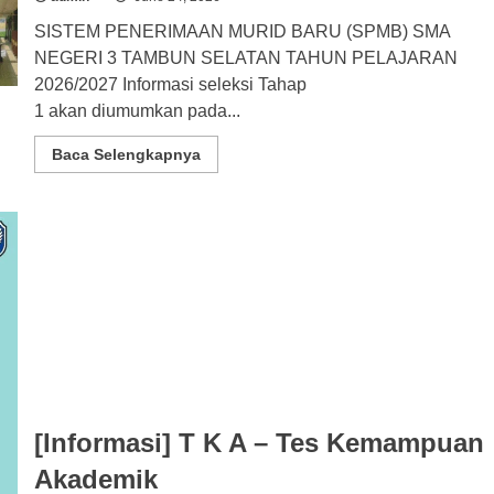
SISTEM PENERIMAAN MURID BARU (SPMB) SMA
NEGERI 3 TAMBUN SELATAN TAHUN PELAJARAN
2026/2027 Informasi seleksi Tahap
1 akan diumumkan pada...
Read
Baca Selengkapnya
more
about
PENGUMUMAN
HASIL
SELEKSI
–
SPMB
JAWA
BARAT
2026
TAHAP
1
[Informasi] T K A – Tes Kemampuan
Akademik