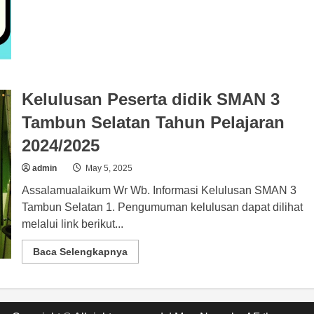
Tahun
2025
–
SMAN
3
Tambun
Selatan
Kelulusan Peserta didik SMAN 3
Tambun Selatan Tahun Pelajaran
2024/2025
admin
May 5, 2025
Assalamualaikum Wr Wb. Informasi Kelulusan SMAN 3
Tambun Selatan 1. Pengumuman kelulusan dapat dilihat
melalui link berikut...
Read
Baca Selengkapnya
more
about
Kelulusan
Peserta
didik
SMAN