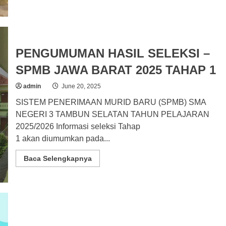
PENGUMUMAN HASIL SELEKSI –
SPMB JAWA BARAT 2025 TAHAP 1
admin
June 20, 2025
SISTEM PENERIMAAN MURID BARU (SPMB) SMA
NEGERI 3 TAMBUN SELATAN TAHUN PELAJARAN
2025/2026 Informasi seleksi Tahap
1 akan diumumkan pada...
Read
Baca Selengkapnya
more
about
PENGUMUMAN
HASIL
SELEKSI
–
SPMB
JAWA
BARAT