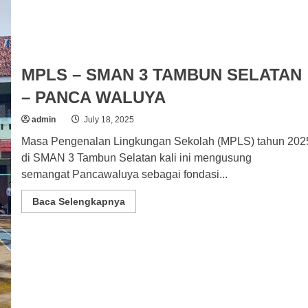
MPLS – SMAN 3 TAMBUN SELATAN
– PANCA WALUYA
admin
July 18, 2025
Masa Pengenalan Lingkungan Sekolah (MPLS) tahun 202
di SMAN 3 Tambun Selatan kali ini mengusung
semangat Pancawaluya sebagai fondasi...
Read
Baca Selengkapnya
more
about
MPLS
–
SMAN
3
TAMBUN
SELATAN
–
PANCA
WALUYA