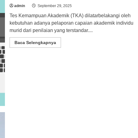
admin
September 29, 2025
Tes Kemampuan Akademik (TKA) dilatarbelakangi oleh
kebutuhan adanya pelaporan capaian akademik individu
murid dari penilaian yang terstandar....
Read
Baca Selengkapnya
more
about
[Informasi]
T
K
A
–
Tes
Kemampuan
Akademik