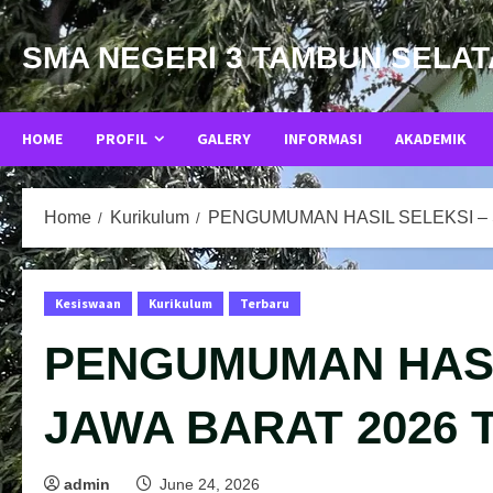
Skip
to
SMA NEGERI 3 TAMBUN SELA
content
HOME
PROFIL
GALERY
INFORMASI
AKADEMIK
Home
Kurikulum
PENGUMUMAN HASIL SELEKSI – 
Kesiswaan
Kurikulum
Terbaru
PENGUMUMAN HASI
JAWA BARAT 2026 
admin
June 24, 2026