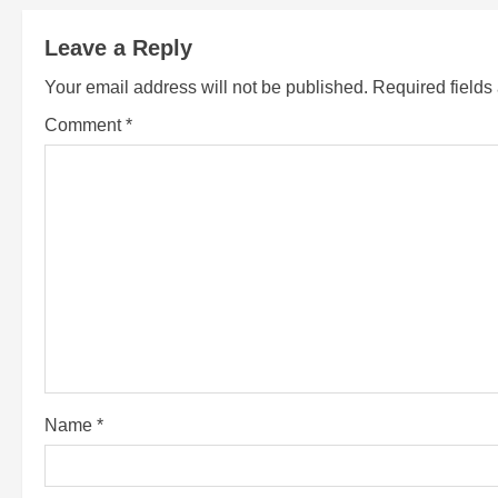
n
Leave a Reply
t
Your email address will not be published.
Required field
i
Comment
*
n
u
e
R
e
a
d
Name
*
i