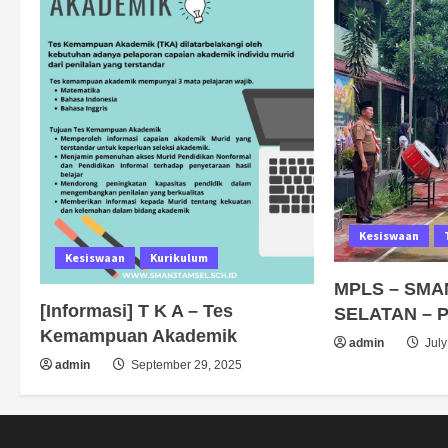
Kesiswaan
Kesiswaan
Kurikulum
MPLS – SMA
[Informasi] T K A – Tes
SELATAN – 
Kemampuan Akademik
admin
July
admin
September 29, 2025