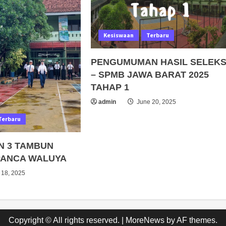
Kesiswaan
Terbaru
PENGUMUMAN HASIL SELEKS
– SPMB JAWA BARAT 2025
TAHAP 1
admin
June 20, 2025
Terbaru
N 3 TAMBUN
PANCA WALUYA
 18, 2025
Copyright © All rights reserved.
|
MoreNews
by AF themes.