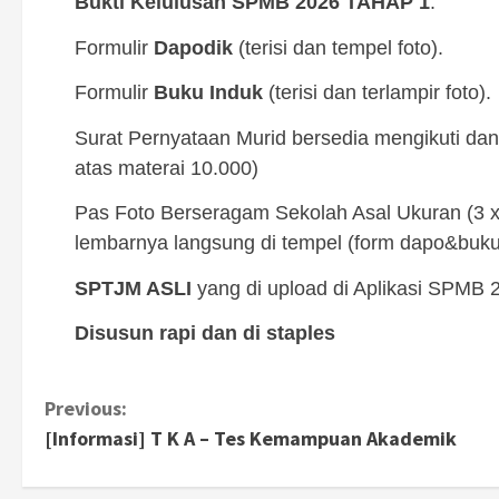
Bukti Kelulusan SPMB 2026 TAHAP 1
.
Formulir
Dapodik
(terisi dan tempel foto).
Formulir
Buku Induk
(terisi dan terlampir foto).
Surat Pernyataan Murid bersedia mengikuti dan 
atas materai 10.000)
Pas Foto Berseragam Sekolah Asal Ukuran (3 x 
lembarnya langsung di tempel (form dapo&buku
SPTJM ASLI
yang di upload di Aplikasi SPMB 
Disusun rapi dan di staples
Previous:
C
[Informasi] T K A – Tes Kemampuan Akademik
o