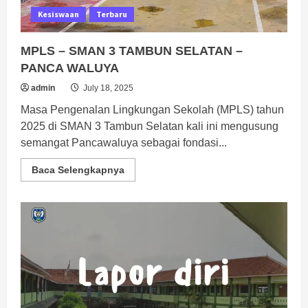
Kesiswaan
Terbaru
MPLS – SMAN 3 TAMBUN SELATAN –
PANCA WALUYA
admin
July 18, 2025
Masa Pengenalan Lingkungan Sekolah (MPLS) tahun
2025 di SMAN 3 Tambun Selatan kali ini mengusung
semangat Pancawaluya sebagai fondasi...
Read
Baca Selengkapnya
more
about
MPLS
–
SMAN
3
TAMBUN
SELATAN
–
PANCA
WALUYA